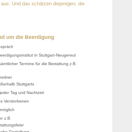
 aus. Und das schätzen diejenigen, die
nd um die Beerdigung
espräch
erdigungsinstitut in Stuttgart-Neugereut
mtlicher Termine für die Bestattung z.B.
rredner
ßerhalb Stuttgarts
jeder Tag und Nachtzeit
es Verstorbenen
 möglich
er z.B.
tattungsfeier
sche Gestaltung