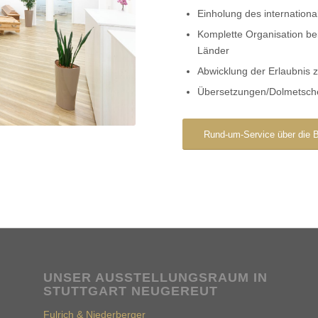
Einholung des internation
Komplette Organisation be
Länder
Abwicklung der Erlaubnis 
Übersetzungen/Dolmetsch
Rund-um-Service über die B
UNSER AUSSTELLUNGSRAUM IN
STUTTGART NEUGEREUT
Fulrich & Niederberger