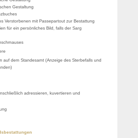
ischen Gestaltung
nzbuches
des Verstorbenen mit Passepartout zur Bestattung
ien für ein persönliches Bild, falls der Sarg
enschmauses
ere
en auf dem Standesamt (Anzeige des Sterbefalls und
unden)
nschließlich adressieren, kuvertieren und
tung
dsbestattungen