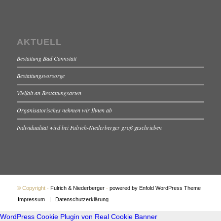
AKTUELL
Bestattung Bad Cannstatt
Bestattungsvorsorge
Vielfalt an Bestattungsarten
Organisatorisches nehmen wir Ihnen ab
Individualität wird bei Fulrich-Niederberger groß geschrieben
© Copyright -
Fulrich & Niederberger
-
powered by Enfold WordPress Theme
Impressum
Datenschutzerklärung
WordPress Cookie Plugin von Real Cookie Banner