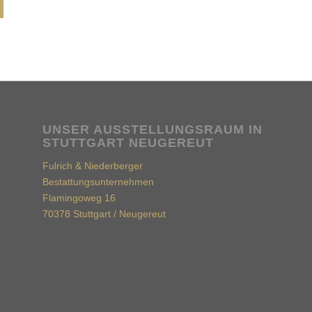
UNSER AUSSTELLUNGSRAUM IN
STUTTGART NEUGEREUT
Fulrich & Niederberger
Bestattungsunternehmen
Flamingoweg 16
70378 Stuttgart / Neugereut