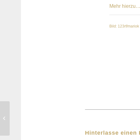
Mehr hierzu
Bild: 123rf/mariok
Der Bestatter Fulrich-
Niederberger informiert:
Friedhof Hofen
Hinterlasse eine