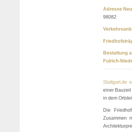
Adresse Neue
98082
Verkehrsanb
Friedhofsträ
Bestattung 
Fulrich-Nied
Stuttgart.de 
einer Bauzeit
in dem Ortstei
Die Friedho
Zusammen mit
Architekturpre